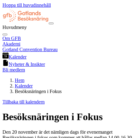
Hoppa till huvudinnehåll
Huvudmeny
Om GFB
Akademi
Gotland Convention Bureau
Kalender
Nyheter & Insikter
Bli medlem
Hem
Kalender
Besöksnäringen i Fokus
Tillbaka till kalendern
Besöksnäringen i Fokus
Den 20 november är det nämligen dags för evenemanget
Besöksnäringen i fokus som kommer att hållas mellan 14.00-16.30