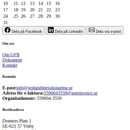
10
11
12
13
14
15
16
17
18
19
20
21
22
23
24
25
26
27
28
29
30
31
Dela på Facebook
Dela på LinkedIn
Dela via e-post
Om oss
Om GFB
Dokument
Kontakt
Kontakt
E-post:
info@gotlandsbesoksnaring.se
Adress för e-faktura:
5590043559@autoinvoice.se
Organisationsnr:
559004-3559
Besöksadress
Donners Plats 1
SE-621 57
Visby