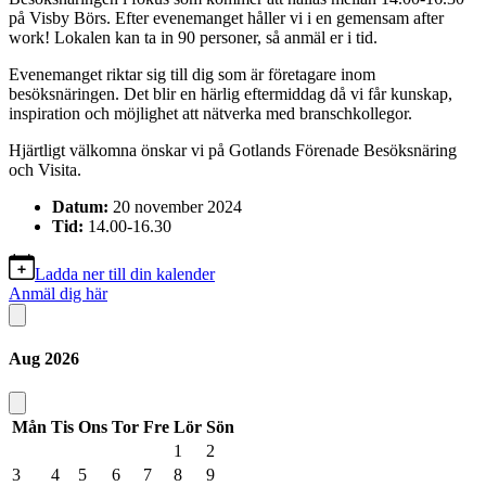
på Visby Börs. Efter evenemanget håller vi i en gemensam after
work! Lokalen kan ta in 90 personer, så anmäl er i tid.
Evenemanget riktar sig till dig som är företagare inom
besöksnäringen. Det blir en härlig eftermiddag då vi får kunskap,
inspiration och möjlighet att nätverka med branschkollegor.
Hjärtligt välkomna önskar vi på Gotlands Förenade Besöksnäring
och Visita.
Datum:
20 november 2024
Tid:
14.00-16.30
Ladda ner till din kalender
Anmäl dig här
Aug
2026
Mån
Tis
Ons
Tor
Fre
Lör
Sön
1
2
3
4
5
6
7
8
9