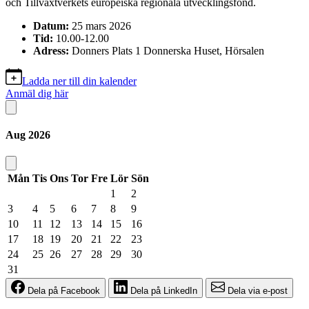
och Tillväxtverkets europeiska regionala utvecklingsfond.
Datum:
25 mars 2026
Tid:
10.00-12.00
Adress:
Donners Plats 1 Donnerska Huset, Hörsalen
Ladda ner till din kalender
Anmäl dig här
Aug
2026
Mån
Tis
Ons
Tor
Fre
Lör
Sön
1
2
3
4
5
6
7
8
9
10
11
12
13
14
15
16
17
18
19
20
21
22
23
24
25
26
27
28
29
30
31
Dela på Facebook
Dela på LinkedIn
Dela via e-post