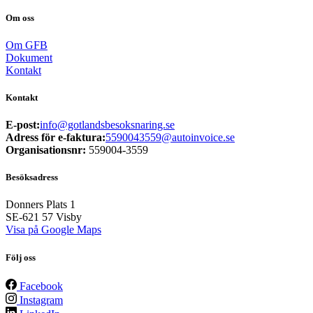
Om oss
Om GFB
Dokument
Kontakt
Kontakt
E-post:
info@gotlandsbesoksnaring.se
Adress för e-faktura:
5590043559@autoinvoice.se
Organisationsnr:
559004-3559
Besöksadress
Donners Plats 1
SE-621 57
Visby
Visa på Google Maps
Följ oss
Facebook
Instagram