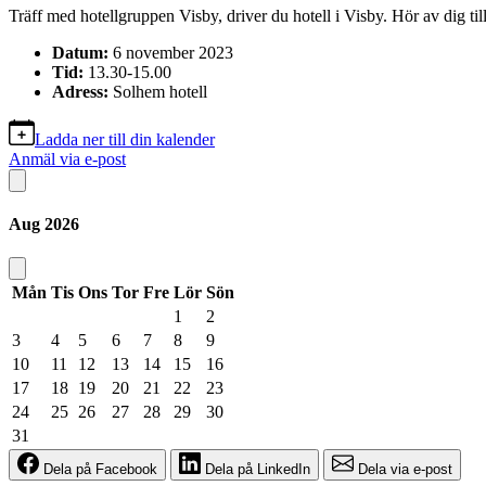
Träff med hotellgruppen Visby, driver du hotell i Visby. Hör av dig t
Datum:
6 november 2023
Tid:
13.30-15.00
Adress:
Solhem hotell
Ladda ner till din kalender
Anmäl via e-post
Aug
2026
Mån
Tis
Ons
Tor
Fre
Lör
Sön
1
2
3
4
5
6
7
8
9
10
11
12
13
14
15
16
17
18
19
20
21
22
23
24
25
26
27
28
29
30
31
Dela på Facebook
Dela på LinkedIn
Dela via e-post