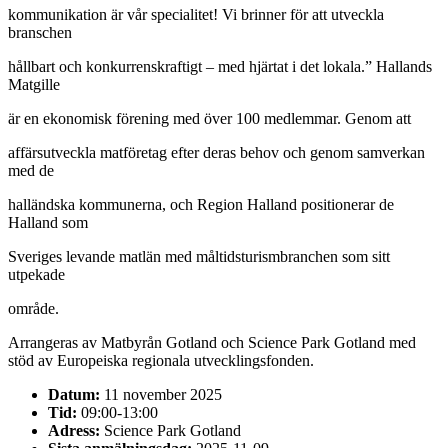
kommunikation är vår specialitet! Vi brinner för att utveckla
branschen
hållbart och konkurrenskraftigt – med hjärtat i det lokala.” Hallands
Matgille
är en ekonomisk förening med över 100 medlemmar. Genom att
affärsutveckla matföretag efter deras behov och genom samverkan
med de
halländska kommunerna, och Region Halland positionerar de
Halland som
Sveriges levande matlän med måltidsturismbranchen som sitt
utpekade
område.
Arrangeras av Matbyrån Gotland och Science Park Gotland med
stöd av Europeiska regionala utvecklingsfonden.
Datum:
11 november 2025
Tid:
09:00-13:00
Adress:
Science Park Gotland