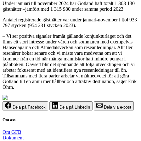
Under januari till november 2024 har Gotland haft totalt 1 368 130
gästnätter –jämfört med 1 315 980 under samma period 2023.
Antalet registrerade gästnätter var under januari-november i fjol 933
797 stycken (954 231 stycken 2023).
– Vi ser positiva signaler framåt gällande konjunkturläget och det
finns ett stort intresse under våren och sommaren med exempelvis
Hansedagarna och Almedalsveckan som reseanledningar. Allt fler
resenärer bokar senare och vi måste vara medvetna om att vi
kommer från en tid när många människor haft mindre pengar i
plånboken. Oavsett blir det spännande att följa utvecklingen och vi
arbetar fokuserat med att identifiera nya reseanledningar till ön.
Tillsammans med flera parter arbetar vi målmedvetet för att göra
Gotland till en ännu mer hållbar och attraktiv destination, säger Erik
Öhrn.
Dela på Facebook
Dela på LinkedIn
Dela via e-post
Om oss
Om GFB
Dokument