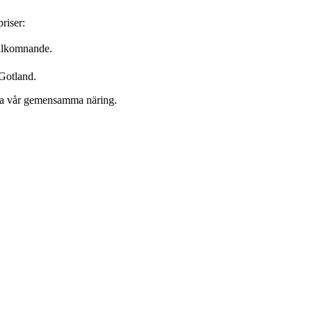
riser:
välkomnande.
 Gotland.
ärka vår gemensamma näring.