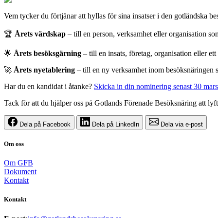
Vem tycker du förtjänar att hyllas för sina insatser i den gotländska 
🏆
Årets värdskap
– till en person, verksamhet eller organisation s
🌟
Årets besöksgärning
– till en insats, företag, organisation eller e
🚀
Årets nyetablering
– till en ny verksamhet inom besöksnäringen so
Har du en kandidat i åtanke?
Skicka in din nominering senast 30 mars
Tack för att du hjälper oss på Gotlands Förenade Besöksnäring att lyft
Dela på Facebook
Dela på LinkedIn
Dela via e-post
Om oss
Om GFB
Dokument
Kontakt
Kontakt