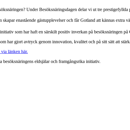
besöksnäringen? Under Besöksnäringsdagen delar vi ut tre prestigefyllda p
om skapar enastående gästupplevelser och får Gotland att kännas extra 
tt initiativ som har haft en särskilt positiv inverkan på besöksnäringen på
m har gjort avtryck genom innovation, kvalitet och på sitt sätt att st
 via länken här.
a besöksnäringens eldsjälar och framgångsrika initiativ.