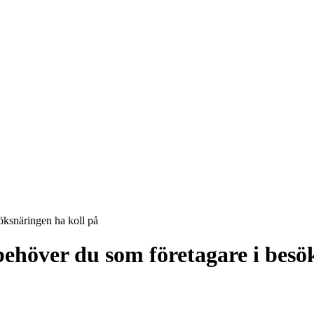
söksnäringen ha koll på
 behöver du som företagare i besö