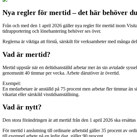
Nya regler för mertid – det här behöver du
Från och med den 1 april 2026 gäller nya regler för mertid inom Visit
tidrapportering och lönehantering behöver ses över.
Reglerna är viktiga att förstå, särskilt för verksamheter med många d
Vad är mertid?
Mertid uppstår när en deltidsanställd arbetar mer än sin avtalade syss
genomsnitt 40 timmar per vecka. Arbete därutöver är övertid.
Exempel:
En medarbetare är anställd på 75 procent men arbetar fler timmar än s
vikariat eller särskild visstidsanställning.
Vad är nytt?
Den stora förändringen är att mertid från den 1 april 2026 ska ersättas m
För mertid i anslutning till ordinarie arbetstid gäller 35 procent av ord
till exempel arbete på en ledig dag, gäller 90 procent.