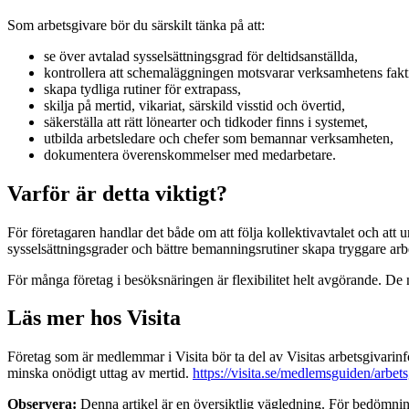
Som arbetsgivare bör du särskilt tänka på att:
se över avtalad sysselsättningsgrad för deltidsanställda,
kontrollera att schemaläggningen motsvarar verksamhetens fakt
skapa tydliga rutiner för extrapass,
skilja på mertid, vikariat, särskild visstid och övertid,
säkerställa att rätt lönearter och tidkoder finns i systemet,
utbilda arbetsledare och chefer som bemannar verksamheten,
dokumentera överenskommelser med medarbetare.
Varför är detta viktigt?
För företagaren handlar det både om att följa kollektivavtalet och att
sysselsättningsgrader och bättre bemanningsrutiner skapa tryggare arb
För många företag i besöksnäringen är flexibilitet helt avgörande. De ny
Läs mer hos Visita
Företag som är medlemmar i Visita bör ta del av Visitas arbetsgivarinf
minska onödigt uttag av mertid.
https://visita.se/medlemsguiden/arbet
Observera:
Denna artikel är en översiktlig vägledning. För bedömningar