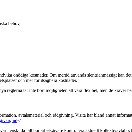
iska behov,
 undvika onödiga kostnader. Om mertid används slentrianmässigt kan det s
etsplatser och mer förutsägbara kostnader.
a reglerna tar inte bort möjligheten att vara flexibel, men de kräver bät
ormation, avtalsmaterial och rådgivning. Visita har bland annat informat
sgivarguid
e/
 i enskilda fall bör arbetsgivare kontrollera aktuellt kollektivavtal oc