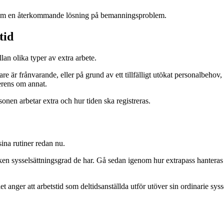
 som en återkommande lösning på bemanningsproblem.
tid
lan olika typer av extra arbete.
e är frånvarande, eller på grund av ett tillfälligt utökat personalbehov,
erens om annat.
onen arbetar extra och hur tiden ska registreras.
sina rutiner redan nu.
ken sysselsättningsgrad de har. Gå sedan igenom hur extrapass hanteras i
let anger att arbetstid som deltidsanställda utför utöver sin ordinarie sy