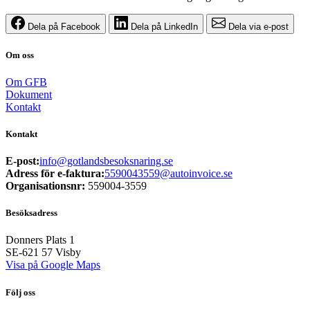
Dela på Facebook
Dela på LinkedIn
Dela via e-post
Om oss
Om GFB
Dokument
Kontakt
Kontakt
E-post:
info@gotlandsbesoksnaring.se
Adress för e-faktura:
5590043559@autoinvoice.se
Organisationsnr:
559004-3559
Besöksadress
Donners Plats 1
SE-621 57
Visby
Visa på Google Maps
Följ oss