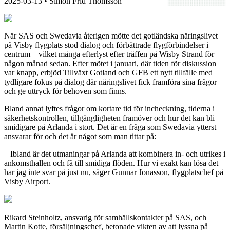
2025-03-13
• Simon Frid Thomsson
När SAS och Swedavia återigen mötte det gotländska näringslivet
på Visby flygplats stod dialog och förbättrade flygförbindelser i
centrum – vilket många efterlyst efter träffen på Wisby Strand för
någon månad sedan. Efter mötet i januari, där tiden för diskussion
var knapp, erbjöd Tillväxt Gotland och GFB ett nytt tillfälle med
tydligare fokus på dialog där näringslivet fick framföra sina frågor
och ge uttryck för behoven som finns.
Bland annat lyftes frågor om kortare tid för incheckning, tiderna i
säkerhetskontrollen, tillgängligheten framöver och hur det kan bli
smidigare på Arlanda i stort. Det är en fråga som Swedavia ytterst
ansvarar för och det är något som man tittar på:
– Ibland är det utmaningar på Arlanda att kombinera in- och utrikes i
ankomsthallen och få till smidiga flöden. Hur vi exakt kan lösa det
har jag inte svar på just nu, säger Gunnar Jonasson, flygplatschef på
Visby Airport.
Rikard Steinholtz, ansvarig för samhällskontakter på SAS, och
Martin Kotte, försäljningschef, betonade vikten av att lyssna på