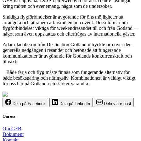
GFB har uppvaktat SAS och Swedavia för att få bättre lösningar
kring möten och evenemang, något som de undersöker.
Smidiga flygförbindelser är avgörande för öns möjligheter att
arrangera och attrahera affärsmöten och event. Dessutom är bra
flygförbindelser viktiga för weekendresandet till och från Gotland –
något som även uppskattas och efterfrågas av internationella gäster.
Adam Jacobsson från Destination Gotland uttryckte oro över den
generella nedgången i resandet och betonade att fungerande
kommunikationer är avgörande för Gotlands konkurrenskraft och
tillväxt:
– Både färja och flyg måste finnas som fungerande alternativ för
både besöksnäring och näringsliv. Kombinationen är väldigt viktigt
för oss här på Gotland och stärker varandra.
Dela på Facebook
Dela på LinkedIn
Dela via e-post
Om oss
Om GFB
Dokument
Kontakt