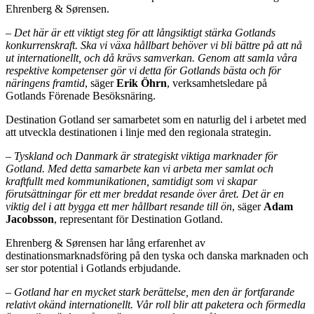
Ehrenberg & Sørensen.
–
Det här är ett viktigt steg för att långsiktigt stärka Gotlands
konkurrenskraft. Ska vi växa hållbart behöver vi bli bättre på att nå
ut internationellt, och då krävs samverkan. Genom att samla våra
respektive kompetenser gör vi detta för Gotlands bästa och för
näringens framtid
, säger
Erik
Öhrn
, verksamhetsledare på
Gotlands Förenade Besöksnäring.
Destination Gotland ser samarbetet som en naturlig del i arbetet med
att utveckla destinationen i linje med den regionala strategin.
–
Tyskland
och Danmark är strategiskt viktiga marknader för
Gotland. Med detta samarbete kan vi arbeta mer samlat och
kraftfullt med kommunikationen, samtidigt som vi skapar
förutsättningar för ett mer breddat resande över året. Det är en
viktig del i att bygga ett mer hållbart resande till ön
, säger
Adam
Jacobsson
, representant för Destination Gotland.
Ehrenberg & Sørensen har lång erfarenhet av
destinationsmarknadsföring på den tyska och danska marknaden och
ser stor potential i Gotlands erbjudande.
–
Gotland har en mycket stark berättelse, men den är fortfarande
relativt okänd internationellt. Vår roll blir att paketera och förmedla