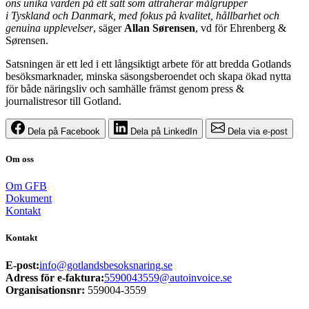
öns unika värden på ett sätt som attraherar målgrupper
i
Tyskland
och Danmark, med fokus på kvalitet, hållbarhet och
genuina upplevelser
, säger
Allan Sørensen
, vd för Ehrenberg &
Sørensen.
Satsningen är ett led i ett långsiktigt arbete för att bredda Gotlands
besöksmarknader, minska säsongsberoendet och skapa ökad nytta
för både näringsliv och samhälle främst genom press &
journalistresor till Gotland.
Dela på Facebook
Dela på LinkedIn
Dela via e-post
Om oss
Om GFB
Dokument
Kontakt
Kontakt
E-post:
info@gotlandsbesoksnaring.se
Adress för e-faktura:
5590043559@autoinvoice.se
Organisationsnr:
559004-3559