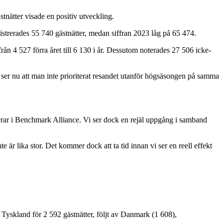
nätter visade en positiv utveckling.
egistrerades 55 740 gästnätter, medan siffran 2023 låg på 65 474.
ån 4 527 förra året till 6 130 i år. Dessutom noterades 27 506 icke-
ser nu att man inte prioriterat resandet utanför högsäsongen på samma
rterar i Benchmark Alliance. Vi ser dock en rejäl uppgång i samband
e är lika stor. Det kommer dock att ta tid innan vi ser en reell effekt
yskland för 2 592 gästnätter, följt av Danmark (1 608),