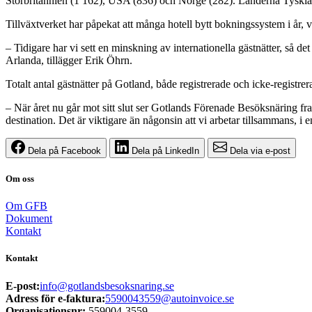
Storbritannien (1 162), USA (836) och Norge (282). Länderna Tyskland
Tillväxtverket har påpekat att många hotell bytt bokningssystem i år, v
– Tidigare har vi sett en minskning av internationella gästnätter, så 
Arlanda, tillägger Erik Öhrn.
Totalt antal gästnätter på Gotland, både registrerade och icke-registr
– När året nu går mot sitt slut ser Gotlands Förenade Besöksnäring fra
destination. Det är viktigare än någonsin att vi arbetar tillsammans, i
Dela på Facebook
Dela på LinkedIn
Dela via e-post
Om oss
Om GFB
Dokument
Kontakt
Kontakt
E-post:
info@gotlandsbesoksnaring.se
Adress för e-faktura:
5590043559@autoinvoice.se
Organisationsnr:
559004-3559