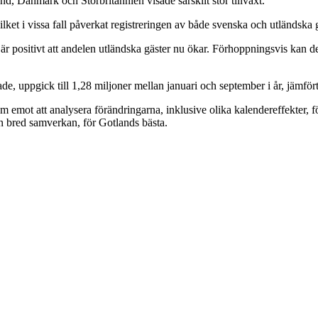
, Danmark och Storbritannien visade särskilt stor tillväxt.
ilket i vissa fall påverkat registreringen av både svenska och utländska 
det är positivt att andelen utländska gäster nu ökar. Förhoppningsvis ka
erade, uppgick till 1,28 miljoner mellan januari och september i år, jäm
m emot att analysera förändringarna, inklusive olika kalendereffekter, f
 en bred samverkan, för Gotlands bästa.