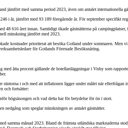
and jämfört med samma period 2023, även om antalet internationella gäst
l 83 246 i år, jämfört med 93 189 föregående år. För september specifikt r
ed 48 616 året innan. Samtidigt ökade gästnätterna på campingplatser, fr
ginell minskning jämfört med 2023.
 ökade kostnader prioriterat att besöka Gotland under sommaren. Men vi 
n, verksamhetsledare för Gotlands Förenade Besöksnäring.
dgång med åtta procent gällande de hotellanläggningar i Visby som rappo
ber.
r räntorna i och med att inflationen ligger under målet när efterfrågan int
n och fortsätter:
anför högsäsongen och vad detta har för betydelse för ön i stort.
 en nedgång som speglar minskningen av antalet gästnätter.
 med samma månad 2023. Bland de främsta utländska marknaderna stod T