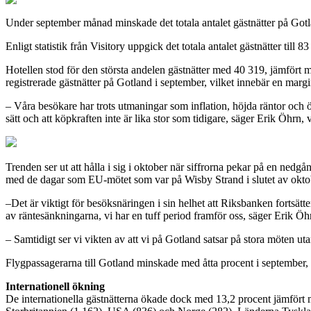
Under september månad minskade det totala antalet gästnätter på Gotl
Enligt statistik från Visitory uppgick det totala antalet gästnätter til
Hotellen stod för den största andelen gästnätter med 40 319, jämfört m
registrerade gästnätter på Gotland i september, vilket innebär en mar
– Våra besökare har trots utmaningar som inflation, höjda räntor och
sätt och att köpkraften inte är lika stor som tidigare, säger Erik Öhr
Trenden ser ut att hålla i sig i oktober när siffrorna pekar på en ne
med de dagar som EU-mötet som var på Wisby Strand i slutet av okto
–Det är viktigt för besöksnäringen i sin helhet att Riksbanken fortsätter
av räntesänkningarna, vi har en tuff period framför oss, säger Erik Öhr
– Samtidigt ser vi vikten av att vi på Gotland satsar på stora möten ut
Flygpassagerarna till Gotland minskade med åtta procent i september,
Internationell ökning
De internationella gästnätterna ökade dock med 13,2 procent jämfört