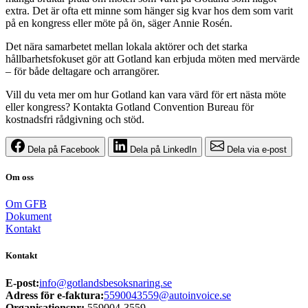
extra. Det är ofta ett minne som hänger sig kvar hos dem som varit
på en kongress eller möte på ön, säger Annie Rosén.
Det nära samarbetet mellan lokala aktörer och det starka
hållbarhetsfokuset gör att Gotland kan erbjuda möten med mervärde
– för både deltagare och arrangörer.
Vill du veta mer om hur Gotland kan vara värd för ert nästa möte
eller kongress? Kontakta Gotland Convention Bureau för
kostnadsfri rådgivning och stöd.
Dela på Facebook
Dela på LinkedIn
Dela via e-post
Om oss
Om GFB
Dokument
Kontakt
Kontakt
E-post:
info@gotlandsbesoksnaring.se
Adress för e-faktura:
5590043559@autoinvoice.se
Organisationsnr:
559004-3559