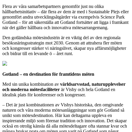
Flera av våra samarbetspartners genomför just nu olika
hållbarhetsinitiativ – där flera av dem är med i Sustainable Plejs eller
genomfört andra utvecklingsåtgärder via exempelvis Science Park
Gotland – för att säkerställa att Gotland fortsätter att ligga i framkant
när det gäller hållbara och innovativa mötesarrangemang.
Den gotländska mötesindustrin är en viktig del av den regionala
besöksnäringsstrategin mot 2030. Genom att attrahera fler möten
och kongresser stärker vi näringslivet, skapar nya affärsmöjligheter
och bidrar till en levande ö – året runt.
Gotland – en destination för framtidens möten
Med sin unika kombination av
världsarvsstad, naturupplevelser
och moderna mötesfaciliteter
är Visby och hela Gotland en
idealisk plats för konferenser och kongresser.
– Det är just kombinationen av Visbys historiska, den omgivande
naturen och våra moderna mötesanläggningar som gör Gotland så
unikt som mötesdestination. Här kan deltagarna uppleva en
inspirerande miljö som förenar tradition och innovation. Det skapar
också en otrolig känsla då alla mötesdeltagare ofta stannar kvar och
många brukar prata om möten som varit på Gotland som något