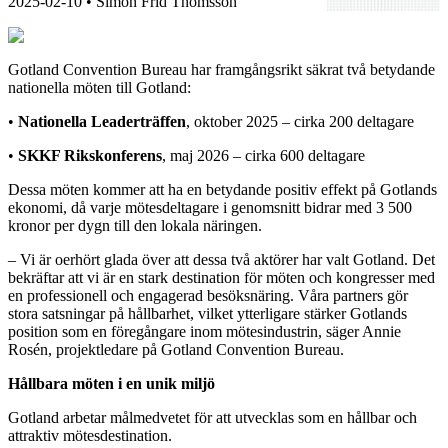
2025-02-10
• Simon Frid Thomsson
Gotland Convention Bureau har framgångsrikt säkrat två betydande
nationella möten till Gotland:
•
Nationella Leaderträffen
, oktober 2025 – cirka 200 deltagare
•
SKKF Rikskonferens
, maj 2026 – cirka 600 deltagare
Dessa möten kommer att ha en betydande positiv effekt på Gotlands
ekonomi, då varje mötesdeltagare i genomsnitt bidrar med 3 500
kronor per dygn till den lokala näringen.
– Vi är oerhört glada över att dessa två aktörer har valt Gotland. Det
bekräftar att vi är en stark destination för möten och kongresser med
en professionell och engagerad besöksnäring. Våra partners gör
stora satsningar på hållbarhet, vilket ytterligare stärker Gotlands
position som en föregångare inom mötesindustrin, säger Annie
Rosén, projektledare på Gotland Convention Bureau.
Hållbara möten i en unik miljö
Gotland arbetar målmedvetet för att utvecklas som en hållbar och
attraktiv mötesdestination.